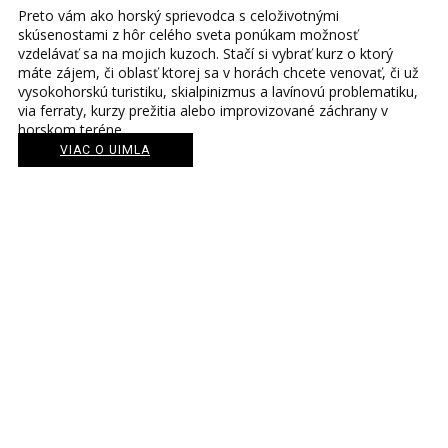
Preto vám ako horský sprievodca s celoživotnými
skúsenostami z hôr celého sveta ponúkam možnosť
vzdelávať sa na mojich kuzoch. Stačí si vybrať kurz o ktorý
máte zájem, či oblasť ktorej sa v horách chcete venovať, či už
vysokohorskú turistiku, skialpinizmus a lavínovú problematiku,
via ferraty, kurzy prežitia alebo improvizované záchrany v
horskom teréne.
VIAC O UIMLA