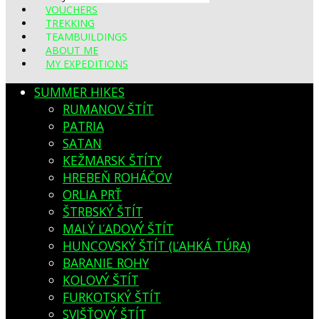
VOUCHERS
TREKKING
TEAMBUILDINGS
ABOUT ME
MY EXPEDITIONS
SUMMER HIKES
RUMANOV ŠTÍT
PATRIA
SATAN
KEŽMARSK ŠTÍTY
HREBEŇ ROHÁČOV
ORLIA PRŤ
ŠTRBSKÝ ŠTÍT
MALÝ ĽADOVÝ ŠTÍT
HUNCOVSKÝ ŠTÍT (ĽAHKÁ TÚRA)
BARANIE ROHY
KOLOVÝ ŠTÍT
FURKOTSKÝ ŠTÍT
SVIŠŤOVÝ ŠTÍT