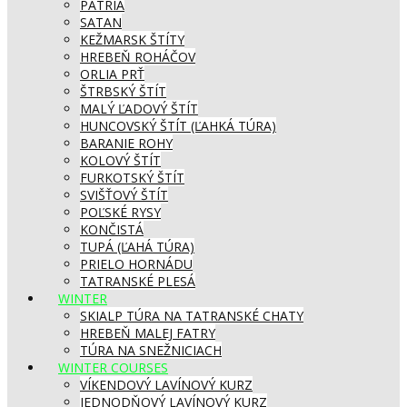
PATRIA
SATAN
KEŽMARSK ŠTÍTY
HREBEŇ ROHÁČOV
ORLIA PRŤ
ŠTRBSKÝ ŠTÍT
MALÝ ĽADOVÝ ŠTÍT
HUNCOVSKÝ ŠTÍT (ĽAHKÁ TÚRA)
BARANIE ROHY
KOLOVÝ ŠTÍT
FURKOTSKÝ ŠTÍT
SVIŠŤOVÝ ŠTÍT
POĽSKÉ RYSY
KONČISTÁ
TUPÁ (ĽAHÁ TÚRA)
PRIELO HORNÁDU
TATRANSKÉ PLESÁ
WINTER
SKIALP TÚRA NA TATRANSKÉ CHATY
HREBEŇ MALEJ FATRY
TÚRA NA SNEŽNICIACH
WINTER COURSES
VÍKENDOVÝ LAVÍNOVÝ KURZ
JEDNODŇOVÝ LAVÍNOVÝ KURZ